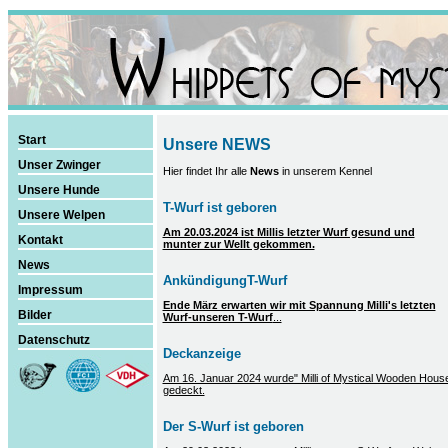
Start
Unsere NEWS
Unser Zwinger
Hier findet Ihr alle
News
in unserem Kennel
Unsere Hunde
T-Wurf ist geboren
Unsere Welpen
Am 20.03.2024 ist Millis letzter Wurf gesund und
Kontakt
munter zur Wellt gekommen.
News
AnkündigungT-Wurf
Impressum
Ende März erwarten wir mit Spannung Milli's letzten
Bilder
Wurf-unseren T-Wurf
...
Datenschutz
Deckanzeige
Am 16. Januar 2024 wurde" Milli of Mystical Wooden Ho
gedeckt.
Der S-Wurf ist geboren