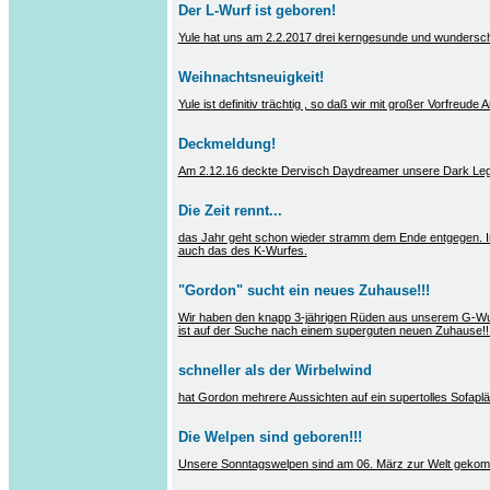
Der L-Wurf ist geboren!
Yule hat uns am 2.2.2017 drei kerngesunde und wunders
Weihnachtsneuigkeit!
Yule ist definitiv trächtig , so daß wir mit großer Vorfreud
Deckmeldung!
Am 2.12.16 deckte Dervisch Daydreamer unsere Dark Leg
Die Zeit rennt...
das Jahr geht schon wieder stramm dem Ende entgegen. I
auch das des K-Wurfes.
"Gordon" sucht ein neues Zuhause!!!
Wir haben den knapp 3-jährigen Rüden aus unserem G-Wurf 
ist auf der Suche nach einem superguten neuen Zuhause!!!
schneller als der Wirbelwind
hat Gordon mehrere Aussichten auf ein supertolles Sofaplät
Die Welpen sind geboren!!!
Unsere Sonntagswelpen sind am 06. März zur Welt geko