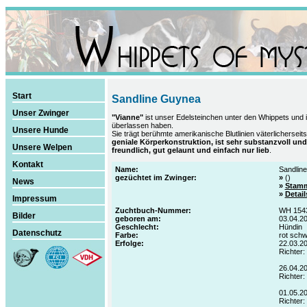
Start
Sandline Guynea
Unser Zwinger
"Vianne"
ist unser Edelsteinchen unter den Whippets und i
überlassen haben.
Unsere Hunde
Sie trägt berühmte amerikanische Blutlinien väterlicherseits
geniale Körperkonstruktion, ist sehr substanzvoll und 
Unsere Welpen
freundlich, gut gelaunt und einfach nur lieb
.
Kontakt
Name:
Sandlin
gezüchtet im Zwinger:
»
()
News
»
Stam
»
Details
Impressum
Zuchtbuch-Nummer:
WH 154
Bilder
geboren am:
03.04.2
Geschlecht:
Hündin
Datenschutz
Farbe:
rot sch
Erfolge:
22.03.2
Richter
26.04.2
Richter:
01.05.2
Richter